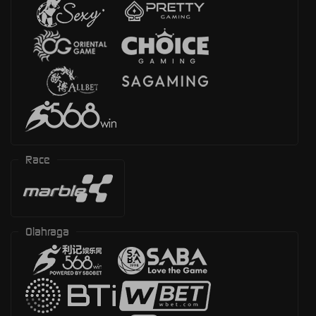
Race
Olahraga