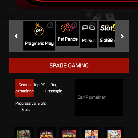
i
i
i
i
i
Facha
Fat Panda
Slot88 x PP
PG Soft
Pragmatic Play
SPADE GAMING
Semua
Top 20
Buy
permainan
Freenspin
Progressive
Slots
Slots