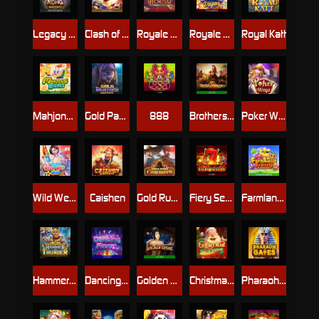
Legacy of Kong Maxways
Clash of the Giants
Royale House
Royale Vegas
Royal Katt
Mahjong Riches
Gold Panther Maxways
888
Brothers kingdom
Poker Ways
Wild Wet Win
Caishen
Gold Rush Cowboys
Fiery Sevens
Farmland Frenzy Maxways
Hammer of Thunder
Dancing Fever
Golden Lotus SE
Christmas Tree of Wonders
Pharaoh Gates