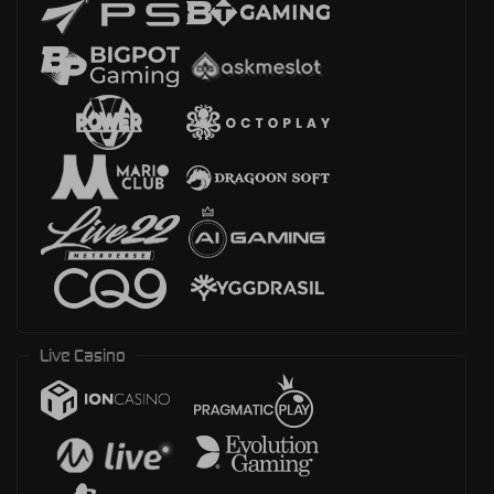
Live Casino