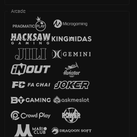
Arcade