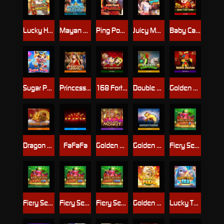
Lucky Horse
Mayan Gems
Ping Pong Panda
Juicy Market
Baby Cai Shen
Sugar Party
Princess Wang
168 Fortunes
Double Fortune
Golden Chicken
Dragon Gold
FaFaFa
Golden Monkey
Golden Whale
Fiery Sevens Hot 5
Fiery Sevens Hot 20
Fiery Sevens Hot 50
Fiery Sevens Hot 100
Golden Pixiu
Lucky Twin Sea