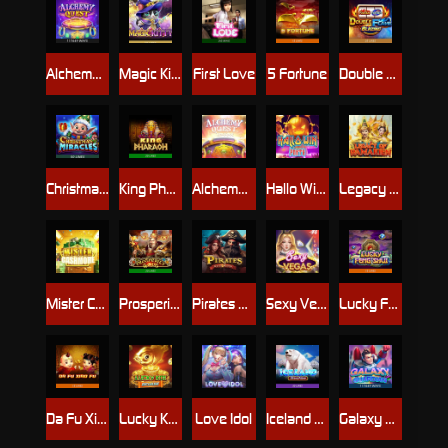
Alchemy Quest Level Up
Magic Kitty
First Love
5 Fortune
Double Flame
Christmas Miracles
King Pharaoh
Alchemy Quest Jackpot
Hallo Win Party
Legacy of Ramakien
Mister Cashmore
Prosperity Gods
Pirates Gold Rush
Sexy Vegas
Lucky Feng Shui
Da Fu Xiao Fu
Lucky Koi Exclusive
Love Idol
Iceland SA
Galaxy Guardian