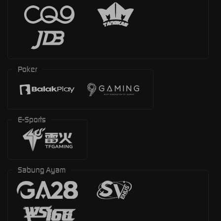
Poker
E-Sports
Sabung Ayam