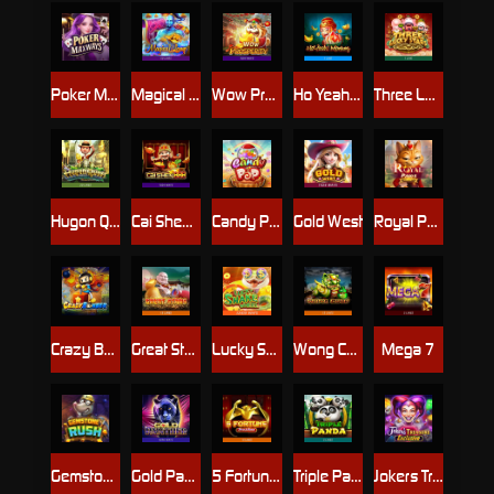
Poker Maxways
Magical Lamp
Wow Prosperity
Ho Yeah Monkey
Three Lucky Stars
Hugon Quest
Cai Shen 888
Candy Pop
Gold West
Royal Paws Maxways
Crazy Bomber
Great Stars
Lucky Snake Wheel
Wong Choy
Mega 7
Gemstone Rush
Gold Panther
5 Fortune SA
Triple Panda
Jokers Treasure Exclusive